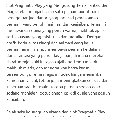
Slot Pragmatic Play yang Mengusung Tema Fantasi dan
Magis telah menjadi salah satu pilihan favorit para
penggemar judi daring yang mencari pengalaman
bermain yang penuh imajinasi dan keajaiban. Tema ini
menawarkan dunia yang penuh warna, makhluk ajaib,
serta suasana yang misterius dan memikat. Dengan
grafis berkualitas tinggi dan animasi yang halus,
permainan ini mampu membawa pemain ke dalam
dunia fantasi yang penuh keajaiban, di mana mereka
dapat menjelajahi kerajaan ajaib, bertemu makhluk-
makhluk mistis, dan menemukan harta karun
tersembunyi. Tema magis ini tidak hanya menambah
keindahan visual, tetapi juga meningkatkan sensasi dan
keseruan saat bermain, karena pemain seolah-olah
sedang menjalani petualangan epik di dunia yang penuh
keajaiban.
Salah satu keunggulan utama dari slot Pragmatic Play