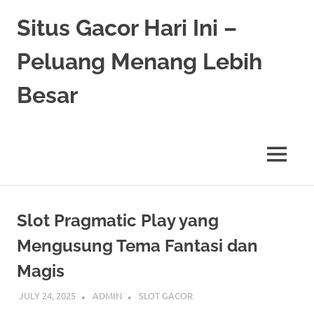
Skip
Situs Gacor Hari Ini –
to
content
Peluang Menang Lebih
Besar
MENU
Slot Pragmatic Play yang
Mengusung Tema Fantasi dan
Magis
JULY 24, 2025
ADMIN
SLOT GACOR