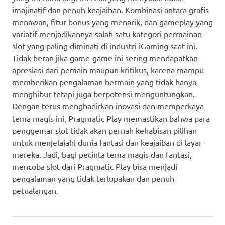
imajinatif dan penuh keajaiban. Kombinasi antara grafis
menawan, fitur bonus yang menarik, dan gameplay yang
variatif menjadikannya salah satu kategori permainan
slot yang paling diminati di industri iGaming saat ini.
Tidak heran jika game-game ini sering mendapatkan
apresiasi dari pemain maupun kritikus, karena mampu
memberikan pengalaman bermain yang tidak hanya
menghibur tetapi juga berpotensi menguntungkan.
Dengan terus menghadirkan inovasi dan memperkaya
tema magis ini, Pragmatic Play memastikan bahwa para
penggemar slot tidak akan pernah kehabisan pilihan
untuk menjelajahi dunia fantasi dan keajaiban di layar
mereka. Jadi, bagi pecinta tema magis dan fantasi,
mencoba slot dari Pragmatic Play bisa menjadi
pengalaman yang tidak terlupakan dan penuh
petualangan.
casino