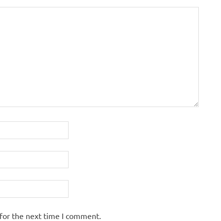
for the next time I comment.