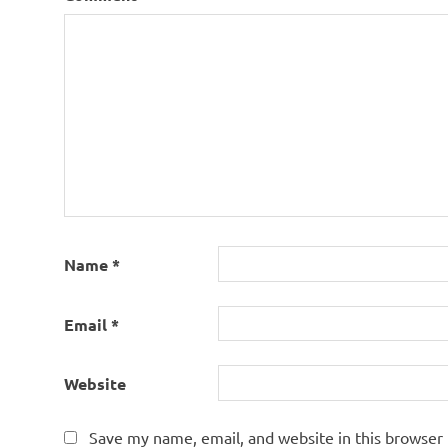
Name
*
Email
*
Website
Save my name, email, and website in this browser 