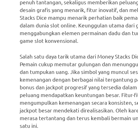
penuh tantangan, sekaligus memberikan peluan
desain grafis yang menarik, fitur inovatif, da
Stacks Dice mampu menarik perhatian baik pem
dalam dunia slot online. Keunggulan utama dari g
menggabungkan elemen permainan dadu dan tum
game slot konvensional.
Salah satu daya tarik utama dari Money Stacks D
Pemain cukup memutar gulungan dan menunggu h
dan tumpukan uang. Jika simbol yang muncul se
kemenangan dengan berbagai nilai tergantung pad
bonus dan jackpot progresif yang tersedia dala
peluang mendapatkan keuntungan besar. Fitur-f
mengumpulkan kemenangan secara konsisten, s
jackpot besar mendekati direalisasikan. Oleh ka
merasa tertantang dan terus kembali bermain 
satu ini.