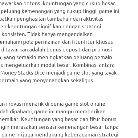
enawarkan potensi keuntungan yang cukup besar.
peluang kemenangan yang cukup tinggi, game ini
patkan penghasilan tambahan dari aktivitas
eh keuntungan signifikan dengan strategi
a konsisten. Tidak hanya mengandalkan
mahami pola permainan dan fitur-fitur khusus
 ditawarkan adalah bonus deposit dan promosi
an, yang semakin meningkatkan peluang pemain
 mengeluarkan modal besar. Kombinasi antara
Money Stacks Dice menjadi game slot yang layak
n bermain yang menyenangkan sekaligus
 inovasi menarik di dunia game slot online.
udah dipahami, game ini mampu memberikan
emikat. Keuntungan yang besar dan fitur bonus
ngin merasakan sensasi kemenangan besar tanpa
u, game ini juga mendukung keberagaman strategi