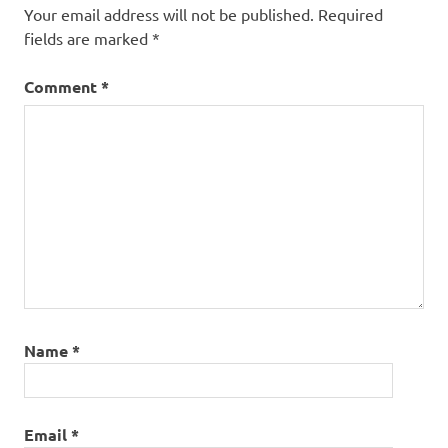
Your email address will not be published.
Required
slot
online
fields are marked
*
Comment
*
Name
*
Email
*