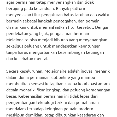
agar permainan tetap menyenangkan dan tidak
berujung pada kecanduan. Banyak platform
menyediakan fitur pengaturan batas taruhan dan waktu
bermain sebagai langkah pencegahan, dan pemain
disarankan untuk memanfaatkan fitur tersebut. Dengan
pendekatan yang bijak, pengalaman bermain
Moleionaire bisa menjadi hiburan yang menyenangkan
sekaligus peluang untuk mendapatkan keuntungan,
tanpa harus mengorbankan keseimbangan keuangan
dan kesehatan mental.
Secara keseluruhan, Moleionaire adalah inovasi menarik
dalam dunia permainan slot online yang mampu
memberikan sensasi ketagihan karena kombinasi antara
desain menarik, fitur lengkap, dan peluang kemenangan
besar. Keberhasilan permainan ini tidak lepas dari
pengembangan teknologi terkini dan pemahaman
mendalam terhadap keinginan pemain modern.
Meskipun demikian, tetap dibutuhkan kesadaran dan