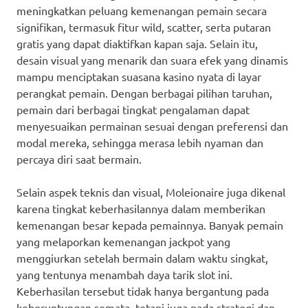
meningkatkan peluang kemenangan pemain secara
signifikan, termasuk fitur wild, scatter, serta putaran
gratis yang dapat diaktifkan kapan saja. Selain itu,
desain visual yang menarik dan suara efek yang dinamis
mampu menciptakan suasana kasino nyata di layar
perangkat pemain. Dengan berbagai pilihan taruhan,
pemain dari berbagai tingkat pengalaman dapat
menyesuaikan permainan sesuai dengan preferensi dan
modal mereka, sehingga merasa lebih nyaman dan
percaya diri saat bermain.
Selain aspek teknis dan visual, Moleionaire juga dikenal
karena tingkat keberhasilannya dalam memberikan
kemenangan besar kepada pemainnya. Banyak pemain
yang melaporkan kemenangan jackpot yang
menggiurkan setelah bermain dalam waktu singkat,
yang tentunya menambah daya tarik slot ini.
Keberhasilan tersebut tidak hanya bergantung pada
keberuntungan semata, tetapi juga pada strategi dan