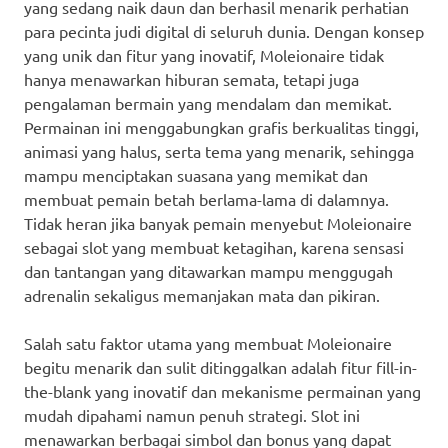
yang sedang naik daun dan berhasil menarik perhatian
para pecinta judi digital di seluruh dunia. Dengan konsep
yang unik dan fitur yang inovatif, Moleionaire tidak
hanya menawarkan hiburan semata, tetapi juga
pengalaman bermain yang mendalam dan memikat.
Permainan ini menggabungkan grafis berkualitas tinggi,
animasi yang halus, serta tema yang menarik, sehingga
mampu menciptakan suasana yang memikat dan
membuat pemain betah berlama-lama di dalamnya.
Tidak heran jika banyak pemain menyebut Moleionaire
sebagai slot yang membuat ketagihan, karena sensasi
dan tantangan yang ditawarkan mampu menggugah
adrenalin sekaligus memanjakan mata dan pikiran.
Salah satu faktor utama yang membuat Moleionaire
begitu menarik dan sulit ditinggalkan adalah fitur fill-in-
the-blank yang inovatif dan mekanisme permainan yang
mudah dipahami namun penuh strategi. Slot ini
menawarkan berbagai simbol dan bonus yang dapat