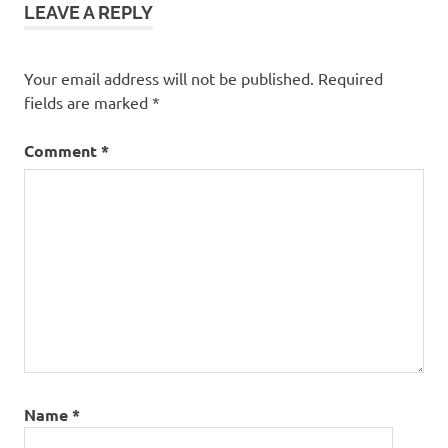
slot
LEAVE A REPLY
gacor
slot
online
Your email address will not be published.
Required
fields are marked
*
Comment
*
Name
*