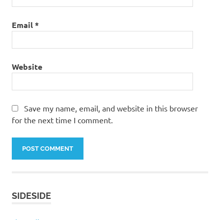
Email
*
Website
Save my name, email, and website in this browser
for the next time I comment.
SIDESIDE