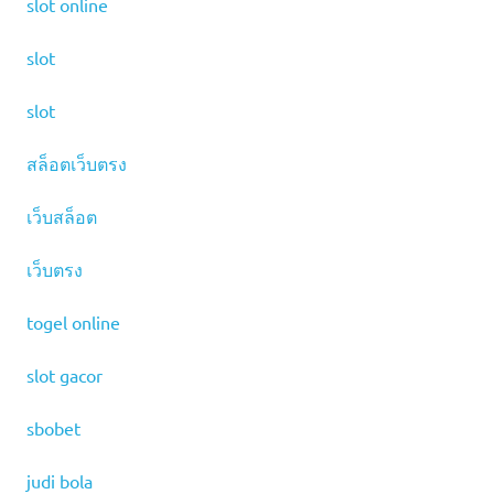
slot online
slot
slot
สล็อตเว็บตรง
เว็บสล็อต
เว็บตรง
togel online
slot gacor
sbobet
judi bola