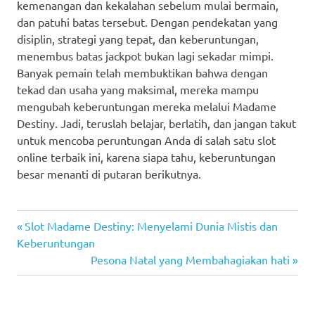
kemenangan dan kekalahan sebelum mulai bermain,
dan patuhi batas tersebut. Dengan pendekatan yang
disiplin, strategi yang tepat, dan keberuntungan,
menembus batas jackpot bukan lagi sekadar mimpi.
Banyak pemain telah membuktikan bahwa dengan
tekad dan usaha yang maksimal, mereka mampu
mengubah keberuntungan mereka melalui Madame
Destiny. Jadi, teruslah belajar, berlatih, dan jangan takut
untuk mencoba peruntungan Anda di salah satu slot
online terbaik ini, karena siapa tahu, keberuntungan
besar menanti di putaran berikutnya.
casino
Previous
Post
Slot Madame Destiny: Menyelami Dunia Mistis dan
judi
Post:
Keberuntungan
navigation
bola
Next
Pesona Natal yang Membahagiakan hati
Post:
sbobet
slot