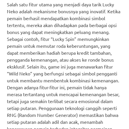
Salah satu fitur utama yang menjadi daya tarik Lucky
Neko adalah mekanisme bonusnya yang inovatif. Ketika
pemain berhasil mendapatkan kombinasi simbol
tertentu, mereka akan dihadapkan pada berbagai opsi
bonus yang dapat meningkatkan peluang menang.
Sebagai contoh, fitur “Lucky Spin” memungkinkan
pemain untuk memutar roda keberuntungan, yang
dapat memberikan hadiah berupa kredit tambahan,
pengganda kemenangan, atau akses ke ronde bonus
eksklusif. Selain itu, game ini juga menawarkan fitur
“Wild Neko” yang berfungsi sebagai simbol pengganti
untuk membantu membentuk kombinasi kemenangan.
Dengan adanya fitur-fitur ini, pemain tidak hanya
merasa tertantang untuk mencapai kemenangan besar,
tetapi juga semakin terlibat secara emosional dalam
setiap putaran. Penggunaan teknologi canggih seperti
RNG (Random Number Generator) memastikan bahwa
setiap putaran adalah adil dan acak, menambah
kepercayaan pemain terhadap integritas permainan.