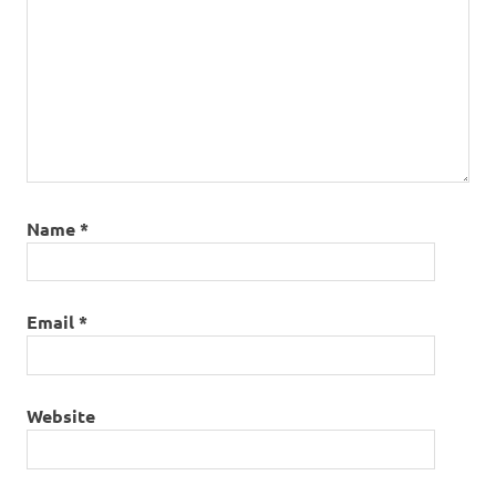
Name
*
Email
*
Website