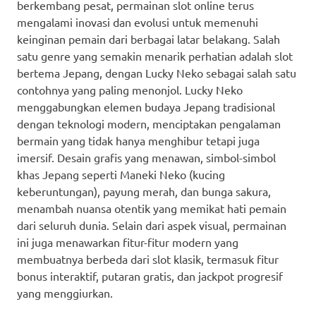
berkembang pesat, permainan slot online terus
mengalami inovasi dan evolusi untuk memenuhi
keinginan pemain dari berbagai latar belakang. Salah
satu genre yang semakin menarik perhatian adalah slot
bertema Jepang, dengan Lucky Neko sebagai salah satu
contohnya yang paling menonjol. Lucky Neko
menggabungkan elemen budaya Jepang tradisional
dengan teknologi modern, menciptakan pengalaman
bermain yang tidak hanya menghibur tetapi juga
imersif. Desain grafis yang menawan, simbol-simbol
khas Jepang seperti Maneki Neko (kucing
keberuntungan), payung merah, dan bunga sakura,
menambah nuansa otentik yang memikat hati pemain
dari seluruh dunia. Selain dari aspek visual, permainan
ini juga menawarkan fitur-fitur modern yang
membuatnya berbeda dari slot klasik, termasuk fitur
bonus interaktif, putaran gratis, dan jackpot progresif
yang menggiurkan.