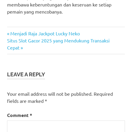
membawa keberuntungan dan keseruan ke setiap
pemain yang mencobanya.
casino
Previous
Post
Menjadi Raja Jackpot Lucky Neko
judi
Next
Post:
Situs Slot Gacor 2025 yang Mendukung Transaksi
navigation
bola
Post:
Cepat
sbobet
slot
slot
LEAVE A REPLY
gacor
slot
online
Your email address will not be published.
Required
fields are marked
*
Comment
*