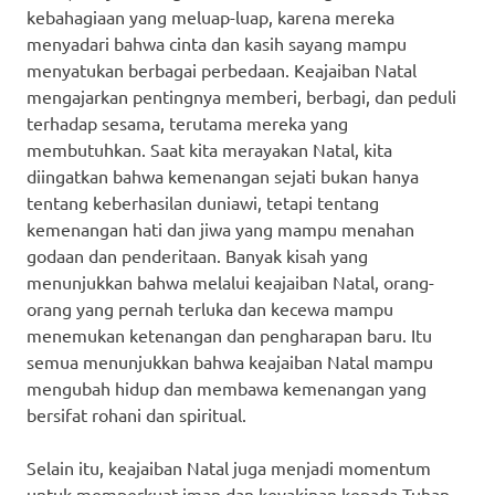
kebahagiaan yang meluap-luap, karena mereka
menyadari bahwa cinta dan kasih sayang mampu
menyatukan berbagai perbedaan. Keajaiban Natal
mengajarkan pentingnya memberi, berbagi, dan peduli
terhadap sesama, terutama mereka yang
membutuhkan. Saat kita merayakan Natal, kita
diingatkan bahwa kemenangan sejati bukan hanya
tentang keberhasilan duniawi, tetapi tentang
kemenangan hati dan jiwa yang mampu menahan
godaan dan penderitaan. Banyak kisah yang
menunjukkan bahwa melalui keajaiban Natal, orang-
orang yang pernah terluka dan kecewa mampu
menemukan ketenangan dan pengharapan baru. Itu
semua menunjukkan bahwa keajaiban Natal mampu
mengubah hidup dan membawa kemenangan yang
bersifat rohani dan spiritual.
Selain itu, keajaiban Natal juga menjadi momentum
untuk memperkuat iman dan keyakinan kepada Tuhan.