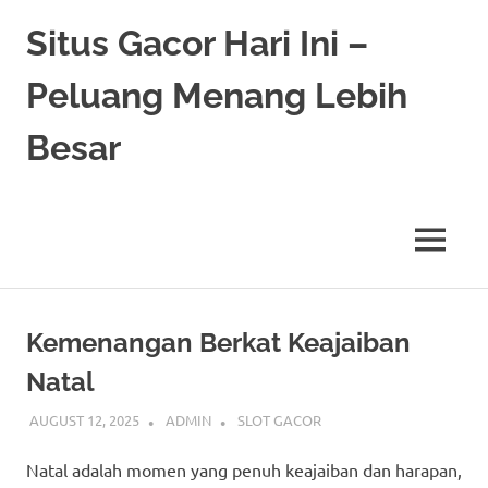
Skip
Situs Gacor Hari Ini –
to
content
Peluang Menang Lebih
Besar
MENU
Kemenangan Berkat Keajaiban
Natal
AUGUST 12, 2025
ADMIN
SLOT GACOR
Natal adalah momen yang penuh keajaiban dan harapan,