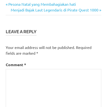
casino
Previous
Post
Pesona Natal yang Membahagiakan hati
judi
Post:
Next
Menjadi Bajak Laut Legendaris di Pirate Quest 1000
navigation
bola
Post:
sbobet
slot
LEAVE A REPLY
slot
gacor
Your email address will not be published.
Required
slot
online
fields are marked
*
Comment
*