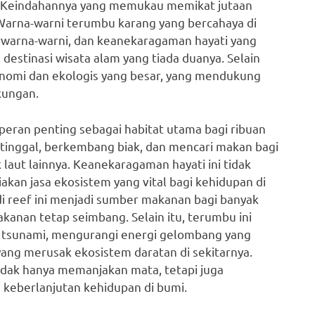
a. Keindahannya yang memukau memikat jutaan
 Warna-warni terumbu karang yang bercahaya di
rwarna-warni, dan keanekaragaman hayati yang
destinasi wisata alam yang tiada duanya. Selain
konomi dan ekologis yang besar, yang mendukung
kungan.
 peran penting sebagai habitat utama bagi ribuan
 tinggal, berkembang biak, dan mencari makan bagi
k laut lainnya. Keanekaragaman hayati ini tidak
kan jasa ekosistem yang vital bagi kehidupan di
 di reef ini menjadi sumber makanan bagi banyak
akanan tetap seimbang. Selain itu, terumbu ini
an tsunami, mengurangi energi gelombang yang
ang merusak ekosistem daratan di sekitarnya.
tidak hanya memanjakan mata, tetapi juga
 keberlanjutan kehidupan di bumi.