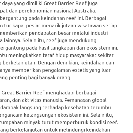
aya yang dimiliki Great Barrier Reef juga
t dan perekonomian nasional Australia.
 bergantung pada keindahan reef ini. Berbagai
an tur kapal pesiar menarik jutaan wisatawan setiap
 memberikan pendapatan besar melalui industri
ta lainnya. Selain itu, reef juga mendukung
rgantung pada hasil tangkapan dari ekosistem ini.
ntu meningkatkan taraf hidup masyarakat sekitar
 berkelanjutan. Dengan demikian, keindahan dan
hanya memberikan pengalaman estetis yang luar
ang penting bagi banyak orang.
 Great Barrier Reef menghadapi berbagai
ran, dan aktivitas manusia. Pemanasan global
erdampak langsung terhadap kesehatan terumbu
gancam kelangsungan ekosistem ini. Selain itu,
an tumpahan minyak turut memperburuk kondisi reef.
yang berkelanjutan untuk melindungi keindahan