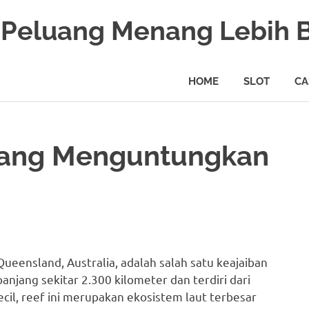
 – Peluang Menang Lebih 
HOME
SLOT
CA
yang Menguntungkan
 Queensland, Australia, adalah salah satu keajaiban
njang sekitar 2.300 kilometer dan terdiri dari
cil, reef ini merupakan ekosistem laut terbesar