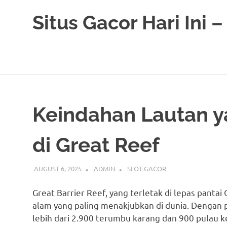
Skip
Situs Gacor Hari Ini
to
content
Keindahan Lautan 
di Great Reef
AUGUST 6, 2025
ADMIN
SLOT GACOR
Great Barrier Reef, yang terletak di lepas pantai
alam yang paling menakjubkan di dunia. Dengan pa
lebih dari 2.900 terumbu karang dan 900 pulau ke