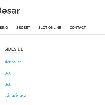
Besar
SINO
SBOBET
SLOT ONLINE
CONTACT
SIDESIDE
slot online
slot
slot
สล็อตเว็บตรง