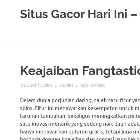
Skip
Situs Gacor Hari Ini
to
content
Keajaiban Fangtasti
AUGUST 17, 2025
ADMIN
SLOT GACOR
Dalam dunia perjudian daring, salah satu fitur ya
spins. Fitur ini menawarkan kesempatan untuk 
taruhan tambahan, sekaligus meningkatkan pel
satu inovasi menarik yang sedang naik daun adala
hanya menawarkan putaran gratis, tetapi juga 
berbeda dengan keajaiban dan sensasi yang tak te