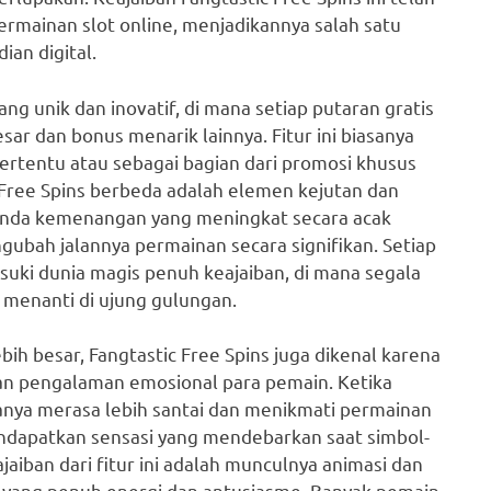
mainan slot online, menjadikannya salah satu
ian digital.
ng unik dan inovatif, di mana setiap putaran gratis
 dan bonus menarik lainnya. Fitur ini biasanya
tertentu atau sebagai bagian dari promosi khusus
 Free Spins berbeda adalah elemen kejutan dan
anda kemenangan yang meningkat secara acak
ubah jalannya permainan secara signifikan. Setiap
asuki dunia magis penuh keajaiban, di mana segala
menanti di ujung gulungan.
h besar, Fangtastic Free Spins juga dikenal karena
n pengalaman emosional para pemain. Ketika
anya merasa lebih santai dan menikmati permainan
endapatkan sensasi yang mendebarkan saat simbol-
jaiban dari fitur ini adalah munculnya animasi dan
yang penuh energi dan antusiasme. Banyak pemain