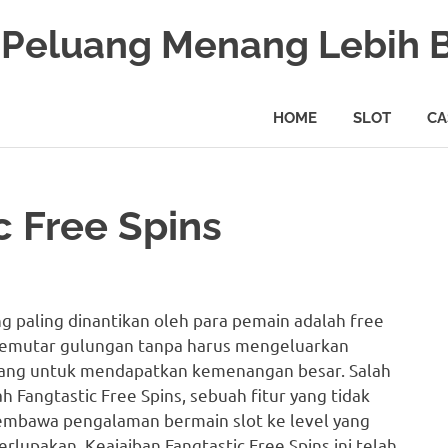
 – Peluang Menang Lebih 
HOME
SLOT
CA
c Free Spins
ng paling dinantikan oleh para pemain adalah free
memutar gulungan tanpa harus mengeluarkan
uang untuk mendapatkan kemenangan besar. Salah
h Fangtastic Free Spins, sebuah fitur yang tidak
membawa pengalaman bermain slot ke level yang
rlupakan. Keajaiban Fangtastic Free Spins ini telah