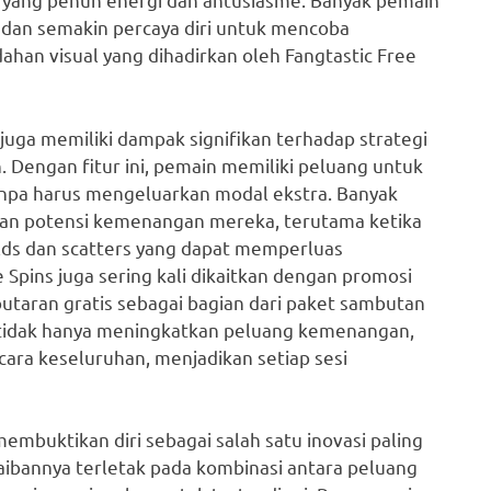
 dan semakin percaya diri untuk mencoba
han visual yang dihadirkan oleh Fangtastic Free
 juga memiliki dampak signifikan terhadap strategi
 Dengan fitur ini, pemain memiliki peluang untuk
pa harus mengeluarkan modal ekstra. Banyak
kan potensi kemenangan mereka, terutama ketika
lds dan scatters yang dapat memperluas
 Spins juga sering kali dikaitkan dengan promosi
utaran gratis sebagai bagian dari paket sambutan
ni tidak hanya meningkatkan peluang kemenangan,
ra keseluruhan, menjadikan setiap sesi
membuktikan diri sebagai salah satu inovasi paling
aibannya terletak pada kombinasi antara peluang