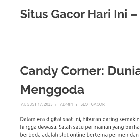
Skip
Situs Gacor Hari Ini
to
content
Candy Corner: Dunia
Menggoda
AUGUST 17, 2025
ADMIN
SLOT GACOR
Dalam era digital saat ini, hiburan daring semaki
hingga dewasa. Salah satu permainan yang berha
berbeda adalah slot online bertema permen dan 