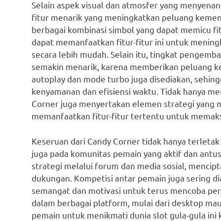
Selain aspek visual dan atmosfer yang menyena
fitur menarik yang meningkatkan peluang kemena
berbagai kombinasi simbol yang dapat memicu fitu
dapat memanfaatkan fitur-fitur ini untuk meni
secara lebih mudah. Selain itu, tingkat pengemb
semakin menarik, karena memberikan peluang ke
autoplay dan mode turbo juga disediakan, sehi
kenyamanan dan efisiensi waktu. Tidak hanya 
Corner juga menyertakan elemen strategi yang
memanfaatkan fitur-fitur tertentu untuk mema
Keseruan dari Candy Corner tidak hanya terletak 
juga pada komunitas pemain yang aktif dan antu
strategi melalui forum dan media sosial, menci
dukungan. Kompetisi antar pemain juga sering 
semangat dan motivasi untuk terus mencoba perun
dalam berbagai platform, mulai dari desktop m
pemain untuk menikmati dunia slot gula-gula ini 