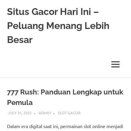
Skip
Situs Gacor Hari Ini –
to
content
Peluang Menang Lebih
Besar
MENU
777 Rush: Panduan Lengkap untuk
Pemula
JULY 31, 2025
ADMIN
SLOT GACOR
Dalam era digital saat ini, permainan slot online menjadi