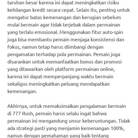
taruhan besar karena ini dapat meningkatkan risiko
kehilangan kredit secara cepat. Selain itu, penting untuk
mengatur batas kemenangan dan kerugian sebelum
mulai bermain agar tidak terjebak dalam permainan
yang terlalu emosional. Menggunakan fitur auto-spin
juga bisa membantu pemain menjaga konsistensi dan
fokus, namun tetap harus diimbangi dengan
pengamatan terhadap pola permainan. Pemain juga
disarankan untuk memanfaatkan bonus dan promosi
yang ditawarkan oleh platform permainan online,
karena ini dapat memperpanjang waktu bermain
sekaligus meningkatkan peluang mendapatkan
kemenangan.
Akhirnya, untuk memaksimalkan pengalaman bermain
di 777 Rush, pemain harus selalu ingat bahwa
permainan ini mengandung unsur keberuntungan. Tidak
ada strategi pasti yang menjamin kemenangan 100%,
namun dengan pemahaman yang baik tentang