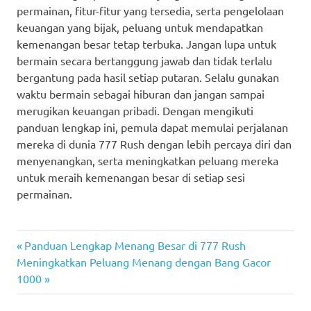
permainan, fitur-fitur yang tersedia, serta pengelolaan
keuangan yang bijak, peluang untuk mendapatkan
kemenangan besar tetap terbuka. Jangan lupa untuk
bermain secara bertanggung jawab dan tidak terlalu
bergantung pada hasil setiap putaran. Selalu gunakan
waktu bermain sebagai hiburan dan jangan sampai
merugikan keuangan pribadi. Dengan mengikuti
panduan lengkap ini, pemula dapat memulai perjalanan
mereka di dunia 777 Rush dengan lebih percaya diri dan
menyenangkan, serta meningkatkan peluang mereka
untuk meraih kemenangan besar di setiap sesi
permainan.
casino
Previous
Post
Panduan Lengkap Menang Besar di 777 Rush
judi
Next
Post:
Meningkatkan Peluang Menang dengan Bang Gacor
navigation
bola
Post:
1000
sbobet