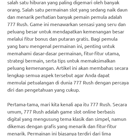
salah satu hiburan yang paling digemari oleh banyak
orang. Salah satu permainan slot yang sedang naik daun
dan menarik perhatian banyak pemain pemula adalah
777 Rush. Game ini menawarkan sensasi yang seru dan
peluang besar untuk mendapatkan kemenangan besar
melalui fitur bonus dan putaran gratis. Bagi pemula
yang baru mengenal permainan ini, penting untuk
memahami dasar-dasar permainan, fitur-fitur utama,
strategi bermain, serta tips untuk memaksimalkan
peluang kemenangan. Artikel ini akan membahas secara
lengkap semua aspek tersebut agar Anda dapat
memulai petualangan di dunia 777 Rush dengan percaya
diri dan pengetahuan yang cukup.
Pertama-tama, mari kita kenali apa itu 777 Rush. Secara
umum, 777 Rush adalah game slot online berbasis
digital yang mengusung tema klasik dan simpel, namun
dikemas dengan grafis yang menarik dan fitur-fitur
menarik. Permainan ini biasanya terdiri dari lima