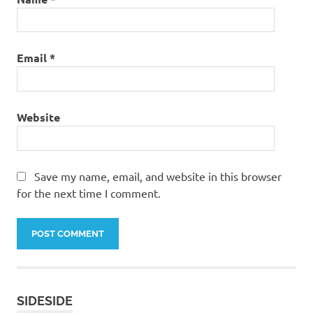
Email
*
Website
Save my name, email, and website in this browser
for the next time I comment.
SIDESIDE